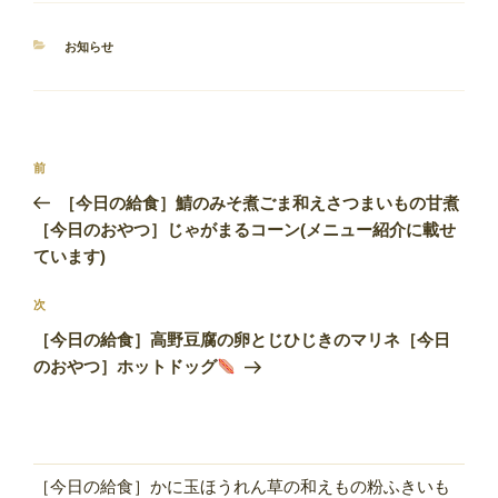
カ
お知らせ
テ
ゴ
リ
ー
投
前
前
稿
の
［今日の給食］鯖のみそ煮ごま和えさつまいもの甘煮
ナ
投
［今日のおやつ］じゃがまるコーン(メニュー紹介に載せ
ビ
稿
ています)
ゲ
次
次
ー
の
シ
［今日の給食］高野豆腐の卵とじひじきのマリネ［今日
投
のおやつ］ホットドッグ
ョ
稿
ン
［今日の給食］かに玉ほうれん草の和えもの粉ふきいも