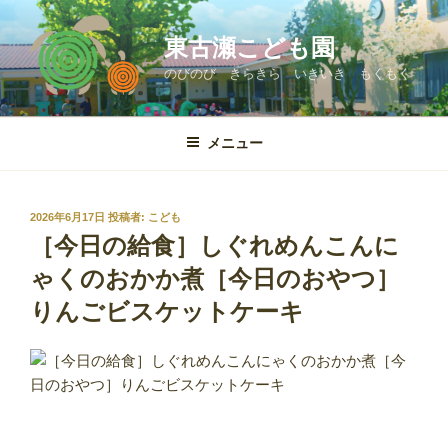
コ
ン
東古瀬こども園
テ
のびのび きらきら いきいき もくもく
ン
ツ
へ
メニュー
ス
キ
ッ
投
2026年6月17日
投稿者:
こども
プ
稿
［今日の給食］しぐれめんこんに
日:
ゃくのおかか煮［今日のおやつ］
りんごビスケットケーキ