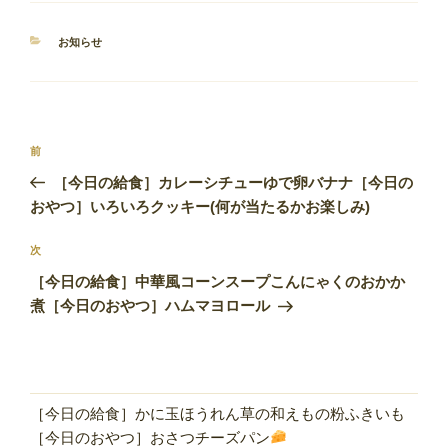
カ
お知らせ
テ
ゴ
リ
ー
投
前
前
稿
の
［今日の給食］カレーシチューゆで卵バナナ［今日の
ナ
投
おやつ］いろいろクッキー(何が当たるかお楽しみ)
ビ
稿
ゲ
次
次
の
ー
［今日の給食］中華風コーンスープこんにゃくのおかか
投
シ
煮［今日のおやつ］ハムマヨロール
稿
ョ
ン
［今日の給食］かに玉ほうれん草の和えもの粉ふきいも
［今日のおやつ］おさつチーズパン