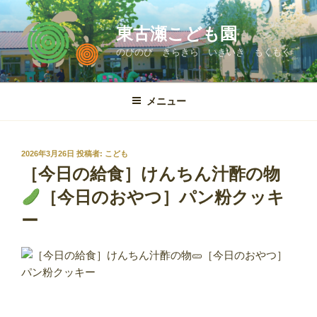
コ
ン
東古瀬こども園
テ
のびのび きらきら いきいき もくもく
ン
ツ
へ
メニュー
ス
キ
ッ
投
2026年3月26日
投稿者:
こども
プ
稿
［今日の給食］けんちん汁酢の物
日:
［今日のおやつ］パン粉クッキ
ー