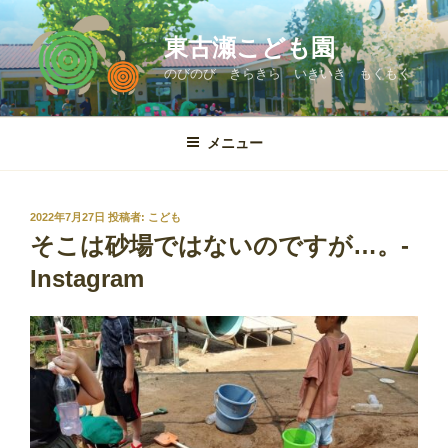
コ
ン
東古瀬こども園
テ
のびのび きらきら いきいき もくもく
ン
ツ
へ
メニュー
ス
キ
ッ
投
2022年7月27日
投稿者:
こども
プ
稿
そこは砂場ではないのですが…。-
日:
Instagram