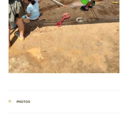
カ
PHOTOS
テ
ゴ
リ
ー