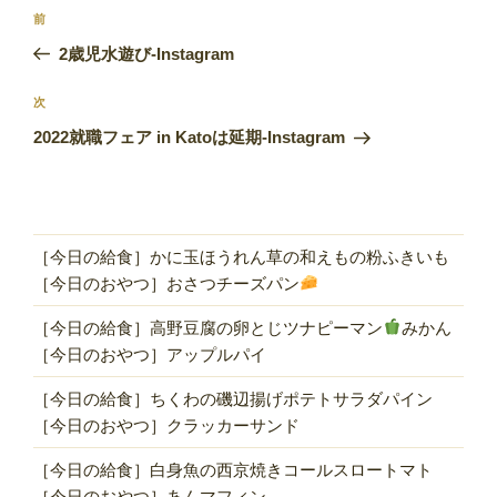
投
前
前
稿
の
2歳児水遊び-Instagram
ナ
投
ビ
稿
次
次
ゲ
の
2022就職フェア in Katoは延期-Instagram
投
ー
稿
シ
ョ
ン
［今日の給食］かに玉ほうれん草の和えもの粉ふきいも
［今日のおやつ］おさつチーズパン
［今日の給食］高野豆腐の卵とじツナピーマン
みかん
［今日のおやつ］アップルパイ
［今日の給食］ちくわの磯辺揚げポテトサラダパイン
［今日のおやつ］クラッカーサンド
［今日の給食］白身魚の西京焼きコールスロートマト
［今日のおやつ］あんマフィン