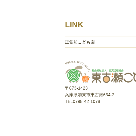
ー
シ
ョ
LINK
ン
正覚坊こども園
〒673-1423
兵庫県加東市東古瀬634-2
TEL0795-42-1078