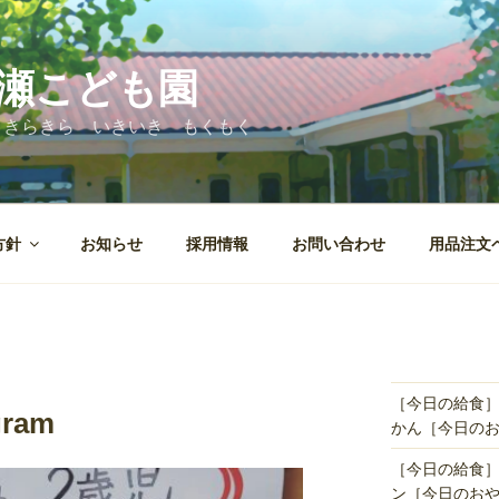
瀬こども園
 きらきら いきいき もくもく
方針
お知らせ
採用情報
お問い合わせ
用品注文
［今日の給食
ram
かん［今日の
［今日の給食
ン［今日のお