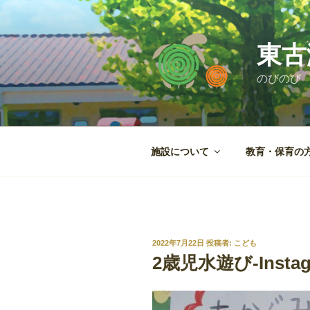
コ
ン
テ
東古
ン
ツ
のびのび
へ
ス
キ
ッ
施設について
教育・保育の
プ
投
2022年7月22日
投稿者:
こども
稿
2歳児水遊び-Instag
日: