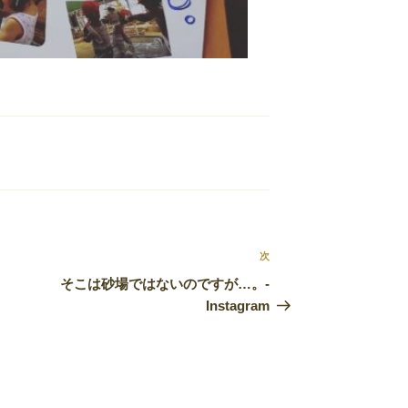
次
次
の
そこは砂場ではないのですが…。-
投
Instagram
稿