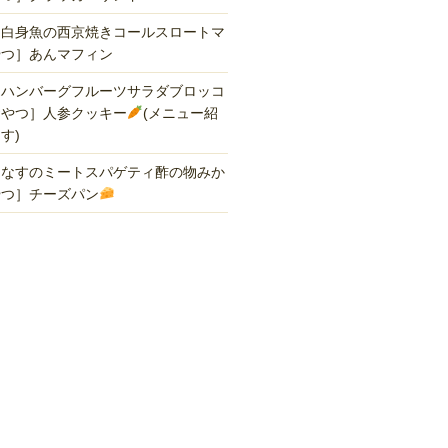
］白身魚の西京焼きコールスロートマ
やつ］あんマフィン
］ハンバーグフルーツサラダブロッコ
おやつ］人参クッキー
(メニュー紹
す)
］なすのミートスパゲティ酢の物みか
やつ］チーズパン