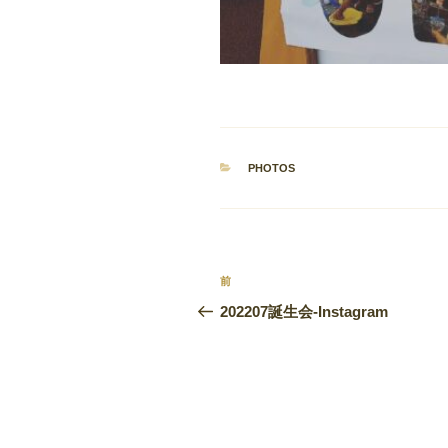
カ
PHOTOS
テ
ゴ
リ
ー
投
前
前
稿
の
202207誕生会-Instagram
投
ナ
稿
ビ
ゲ