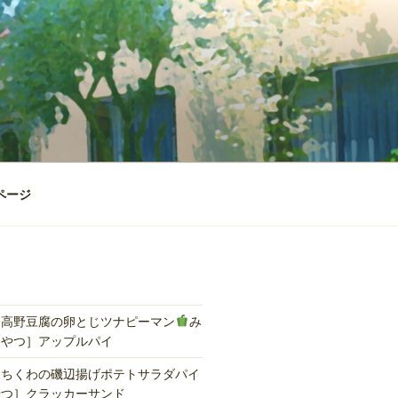
ページ
］高野豆腐の卵とじツナピーマン
み
おやつ］アップルパイ
］ちくわの磯辺揚げポテトサラダパイ
やつ］クラッカーサンド