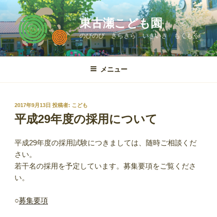
コ
ン
東古瀬こども園
テ
のびのび きらきら いきいき もくもく
ン
ツ
へ
メニュー
ス
キ
ッ
投
2017年9月13日
投稿者:
こども
プ
稿
平成29年度の採用について
日:
平成29年度の採用試験につきましては、随時ご相談くだ
さい。
若干名の採用を予定しています。募集要項をご覧くださ
い。
○
募集要項