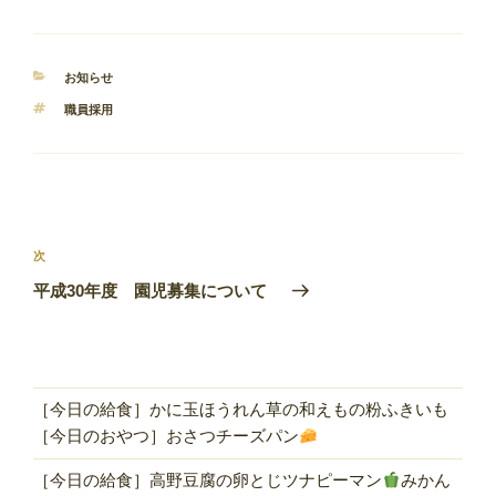
カ
お知らせ
テ
タ
職員採用
ゴ
グ
リ
ー
投
稿
次
次
ナ
の
平成30年度 園児募集について
ビ
投
稿
ゲ
ー
シ
［今日の給食］かに玉ほうれん草の和えもの粉ふきいも
ョ
［今日のおやつ］おさつチーズパン
ン
［今日の給食］高野豆腐の卵とじツナピーマン
みかん